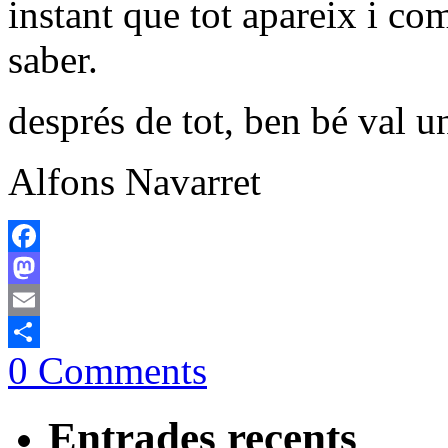
instant que tot apareix i co
saber.
després de tot, ben bé val u
Alfons Navarret
Facebook
Mastodon
Email
0 Comments
Comparteix
Entrades recents