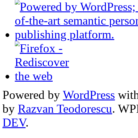
Powered by
WordPress
with
by
Razvan Teodorescu
. WP
DEV
.